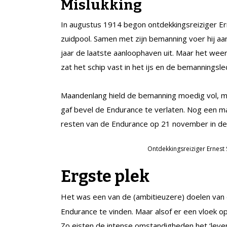
Mislukking
In augustus 1914 begon ontdekkingsreiziger Ern
zuidpool. Samen met zijn bemanning voer hij a
jaar de laatste aanloophaven uit. Maar het weer 
zat het schip vast in het ijs en de bemannings
Maandenlang hield de bemanning moedig vol, m
gaf bevel de Endurance te verlaten. Nog een maan
resten van de Endurance op 21 november in d
Ontdekkingsreiziger Ernest
Ergste plek
Het was een van de (ambitieuzere) doelen van
Endurance te vinden. Maar alsof er een vloek op
Zo eisten de intense omstandigheden het ‘lev