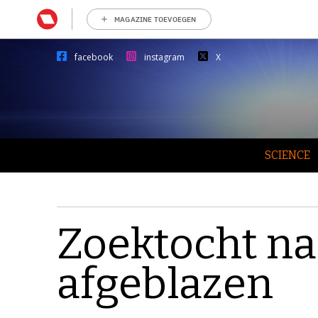
MAGAZINE TOEVOEGEN
facebook
instagram
X
SCIENCE
Zoektocht n
afgeblazen