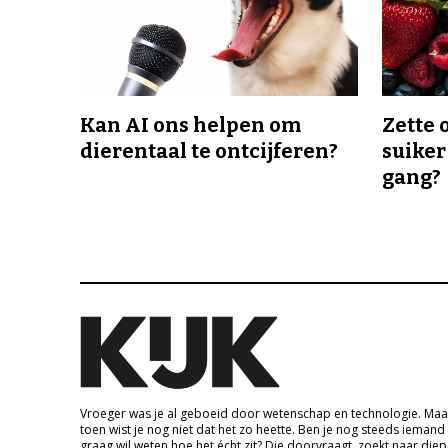
Kan AI ons helpen om
Zette 
dierentaal te ontcijferen?
suiker
gang?
Vroeger was je al geboeid door wetenschap en technologie. Maa
toen wist je nog niet dat het zo heette. Ben je nog steeds iemand
graag wil weten hoe het écht zit? Die doorvraagt, zoekt naar die