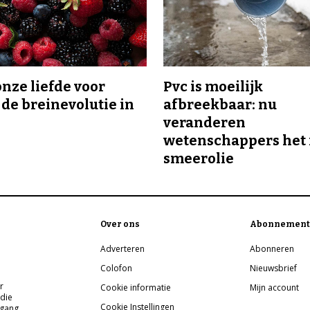
onze liefde voor
Pvc is moeilijk
 de breinevolutie in
afbreekbaar: nu
veranderen
wetenschappers het 
smeerolie
Over ons
Abonnement
Adverteren
Abonneren
Colofon
Nieuwsbrief
r
Cookie informatie
Mijn account
 die
Cookie Instellingen
pgang