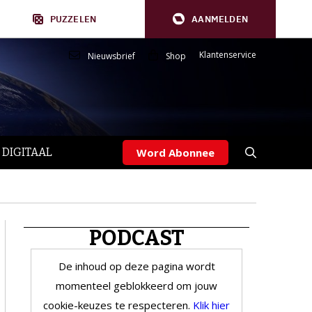
PUZZELEN
AANMELDEN
Klantenservice
Nieuwsbrief
Shop
 DIGITAAL
Word Abonnee
PODCAST
De inhoud op deze pagina wordt
momenteel geblokkeerd om jouw
cookie-keuzes te respecteren.
Klik hier