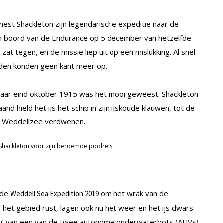
est Shackleton zijn legendarische expeditie naar de
an boord van de Endurance op 5 december van hetzelfde
zat tegen, en de missie liep uit op een mislukking. Al snel
leden konden geen kant meer op.
aar eind oktober 1915 was het mooi geweest. Shackleton
d hield het ijs het schip in zijn ijskoude klauwen, tot de
e Weddellzee verdwenen.
 Shackleton voor zijn beroemde poolreis.
 de
om het wrak van de
Weddell Sea Expedition 2019
 het gebied rust, lagen ook nu het weer en het ijs dwars.
en’ van een van de twee autonome onderwaterbots (AUVs)