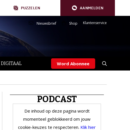
PUZZELEN
AANMELDEN
Klantenservice
Nieuwsbrief
Shop
 DIGITAAL
Word Abonnee
PODCAST
De inhoud op deze pagina wordt
momenteel geblokkeerd om jouw
cookie-keuzes te respecteren.
Klik hier