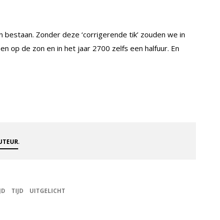
bestaan. Zonder deze ‘corrigerende tik’ zouden we in
n op de zon en in het jaar 2700 zelfs een halfuur. En
.
AUTEUR
JD
TIJD
UITGELICHT