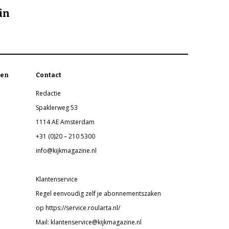
in
en
Contact
Redactie
Spaklerweg 53
1114 AE Amsterdam
+31 (0)20 – 210 5300
info@kijkmagazine.nl
Klantenservice
Regel eenvoudig zelf je abonnementszaken
op https://service.roularta.nl/
Mail: klantenservice@kijkmagazine.nl