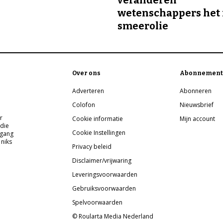
wetenschappers het 
smeerolie
Over ons
Abonnement
Adverteren
Abonneren
Colofon
Nieuwsbrief
r
Cookie informatie
Mijn account
 die
Cookie Instellingen
pgang
 niks
Privacy beleid
Disclaimer/vrijwaring
Leveringsvoorwaarden
Gebruiksvoorwaarden
Spelvoorwaarden
© Roularta Media Nederland