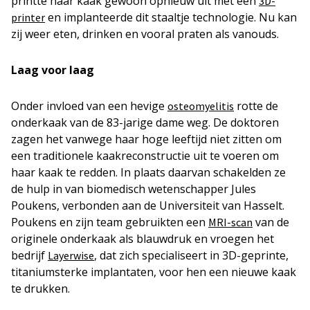
printte haar kaak gewoon opnieuw uit met een
3D-
en implanteerde dit staaltje technologie. Nu kan
printer
zij weer eten, drinken en vooral praten als vanouds.
Laag voor laag
Onder invloed van een hevige
rotte de
osteomyelitis
onderkaak van de 83-jarige dame weg. De doktoren
zagen het vanwege haar hoge leeftijd niet zitten om
een traditionele kaakreconstructie uit te voeren om
haar kaak te redden. In plaats daarvan schakelden ze
de hulp in van biomedisch wetenschapper Jules
Poukens, verbonden aan de Universiteit van Hasselt.
Poukens en zijn team gebruikten een
van de
MRI-scan
originele onderkaak als blauwdruk en vroegen het
bedrijf
, dat zich specialiseert in 3D-geprinte,
Layerwise
titaniumsterke implantaten, voor hen een nieuwe kaak
te drukken.