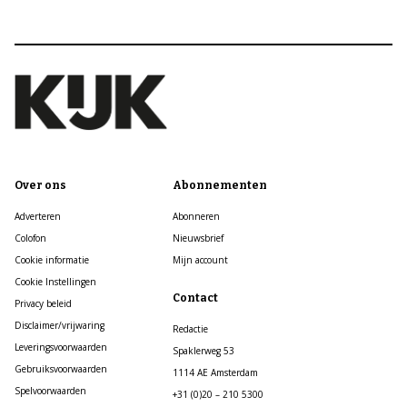
Over ons
Abonnementen
Adverteren
Abonneren
Colofon
Nieuwsbrief
Cookie informatie
Mijn account
Cookie Instellingen
Contact
Privacy beleid
Disclaimer/vrijwaring
Redactie
Leveringsvoorwaarden
Spaklerweg 53
Gebruiksvoorwaarden
1114 AE Amsterdam
Spelvoorwaarden
+31 (0)20 – 210 5300