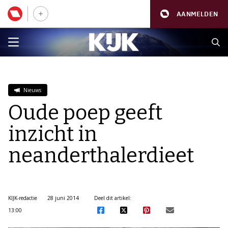
AANMELDEN
Nieuws
Oude poep geeft
inzicht in
neanderthalerdieet
KIJK-redactie
28 juni 2014
Deel dit artikel:
13:00