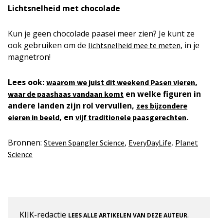
Lichtsnelheid met chocolade
Kun je geen chocolade paasei meer zien? Je kunt ze
ook gebruiken om de
, in je
lichtsnelheid mee te meten
magnetron!
Lees ook:
,
waarom we juist dit weekend Pasen vieren
en welke figuren in
waar de paashaas vandaan komt
andere landen zijn rol vervullen,
zes bijzondere
, en
.
eieren in beeld
vijf traditionele paasgerechten
Bronnen:
,
,
Steven Spangler Science
EveryDayLife
Planet
Science
KIJK-redactie
.
LEES ALLE ARTIKELEN VAN DEZE AUTEUR