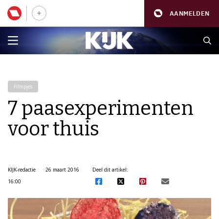
AANMELDEN
Filmpjes
7 paasexperimenten
voor thuis
KIJK-redactie
26 maart 2016
Deel dit artikel:
16:00