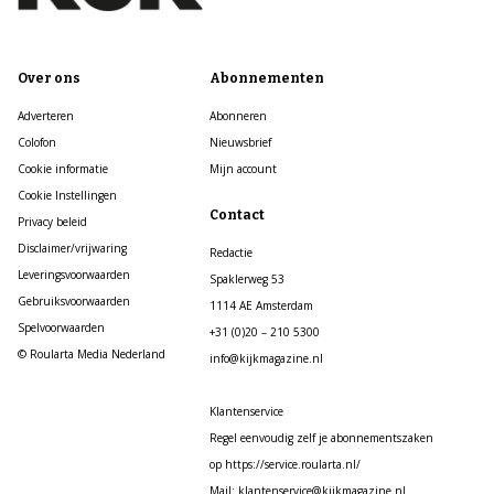
Over ons
Abonnementen
Adverteren
Abonneren
Colofon
Nieuwsbrief
Cookie informatie
Mijn account
Cookie Instellingen
Contact
Privacy beleid
Disclaimer/vrijwaring
Redactie
Leveringsvoorwaarden
Spaklerweg 53
Gebruiksvoorwaarden
1114 AE Amsterdam
Spelvoorwaarden
+31 (0)20 – 210 5300
© Roularta Media Nederland
info@kijkmagazine.nl
Klantenservice
Regel eenvoudig zelf je abonnementszaken
op https://service.roularta.nl/
Mail: klantenservice@kijkmagazine.nl