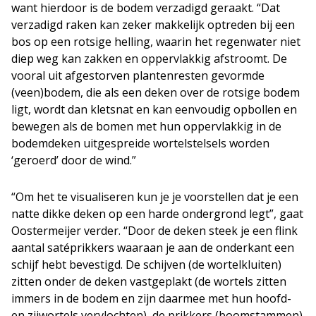
want hierdoor is de bodem verzadigd geraakt. “Dat
verzadigd raken kan zeker makkelijk optreden bij een
bos op een rotsige helling, waarin het regenwater niet
diep weg kan zakken en oppervlakkig afstroomt. De
vooral uit afgestorven plantenresten gevormde
(veen)bodem, die als een deken over de rotsige bodem
ligt, wordt dan kletsnat en kan eenvoudig opbollen en
bewegen als de bomen met hun oppervlakkig in de
bodemdeken uitgespreide wortelstelsels worden
‘geroerd’ door de wind.”
“Om het te visualiseren kun je je voorstellen dat je een
natte dikke deken op een harde ondergrond legt”, gaat
Oostermeijer verder. “Door de deken steek je een flink
aantal satéprikkers waaraan je aan de onderkant een
schijf hebt bevestigd. De schijven (de wortelkluiten)
zitten onder de deken vastgeplakt (de wortels zitten
immers in de bodem en zijn daarmee met hun hoofd-
en zijwortels vervlochten), de prikkers (boomstammen)