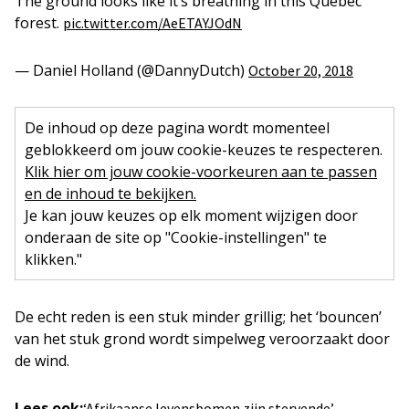
The ground looks like it’s breathing in this Quebec
forest.
pic.twitter.com/AeETAYJOdN
— Daniel Holland (@DannyDutch)
October 20, 2018
De inhoud op deze pagina wordt momenteel
geblokkeerd om jouw cookie-keuzes te respecteren.
Klik hier om jouw cookie-voorkeuren aan te passen
en de inhoud te bekijken.
Je kan jouw keuzes op elk moment wijzigen door
onderaan de site op "Cookie-instellingen" te
klikken."
De echt reden is een stuk minder grillig; het ‘bouncen’
van het stuk grond wordt simpelweg veroorzaakt door
de wind.
Lees ook:
‘Afrikaanse levensbomen zijn stervende’