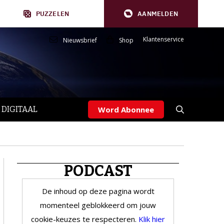
PUZZELEN
AANMELDEN
Klantenservice
Nieuwsbrief
Shop
 DIGITAAL
Word Abonnee
PODCAST
De inhoud op deze pagina wordt
momenteel geblokkeerd om jouw
cookie-keuzes te respecteren.
Klik hier