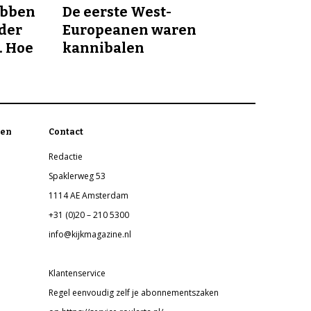
ebben
De eerste West-
nder
Europeanen waren
. Hoe
kannibalen
en
Contact
Redactie
Spaklerweg 53
1114 AE Amsterdam
+31 (0)20 – 210 5300
info@kijkmagazine.nl
Klantenservice
Regel eenvoudig zelf je abonnementszaken