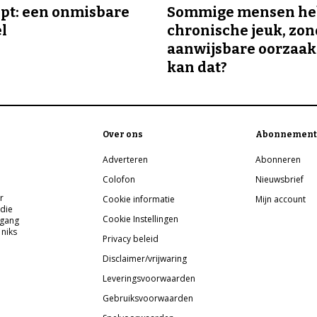
ipt: een onmisbare
Sommige mensen h
el
chronische jeuk, zo
aanwijsbare oorzaak
kan dat?
Over ons
Abonnement
Adverteren
Abonneren
Colofon
Nieuwsbrief
r
Cookie informatie
Mijn account
 die
Cookie Instellingen
pgang
 niks
Privacy beleid
Disclaimer/vrijwaring
Leveringsvoorwaarden
Gebruiksvoorwaarden