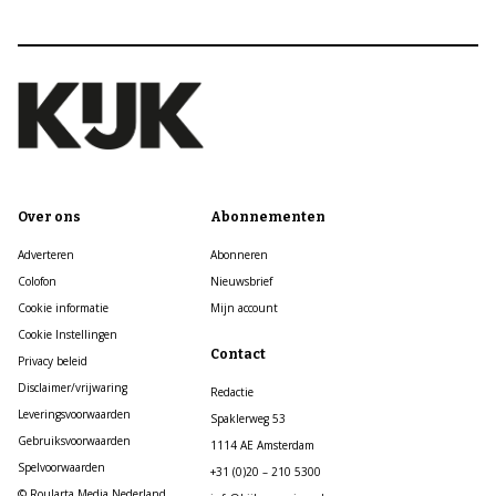
Over ons
Abonnementen
Adverteren
Abonneren
Colofon
Nieuwsbrief
Cookie informatie
Mijn account
Cookie Instellingen
Contact
Privacy beleid
Disclaimer/vrijwaring
Redactie
Leveringsvoorwaarden
Spaklerweg 53
Gebruiksvoorwaarden
1114 AE Amsterdam
Spelvoorwaarden
+31 (0)20 – 210 5300
© Roularta Media Nederland