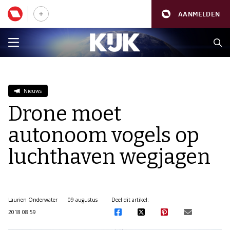
AANMELDEN
Nieuws
Drone moet
autonoom vogels op
luchthaven wegjagen
Laurien Onderwater
09 augustus
Deel dit artikel:
2018 08:59