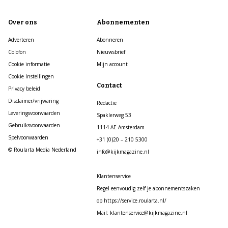
Over ons
Abonnementen
Adverteren
Abonneren
Colofon
Nieuwsbrief
Cookie informatie
Mijn account
Cookie Instellingen
Contact
Privacy beleid
Disclaimer/vrijwaring
Redactie
Leveringsvoorwaarden
Spaklerweg 53
Gebruiksvoorwaarden
1114 AE Amsterdam
Spelvoorwaarden
+31 (0)20 – 210 5300
© Roularta Media Nederland
info@kijkmagazine.nl
Klantenservice
Regel eenvoudig zelf je abonnementszaken
op https://service.roularta.nl/
Mail: klantenservice@kijkmagazine.nl