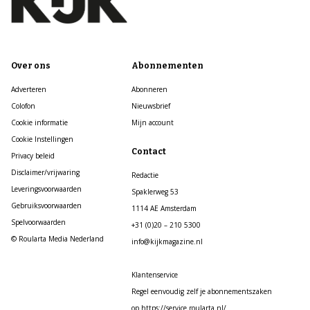
Over ons
Abonnementen
Adverteren
Abonneren
Colofon
Nieuwsbrief
Cookie informatie
Mijn account
Cookie Instellingen
Contact
Privacy beleid
Disclaimer/vrijwaring
Redactie
Leveringsvoorwaarden
Spaklerweg 53
Gebruiksvoorwaarden
1114 AE Amsterdam
Spelvoorwaarden
+31 (0)20 – 210 5300
© Roularta Media Nederland
info@kijkmagazine.nl
Klantenservice
Regel eenvoudig zelf je abonnementszaken
op https://service.roularta.nl/