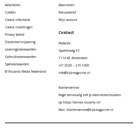
Adverteren
Abonneren
Colofon
Nieuwsbrief
Cookie informatie
Mijn account
Cookie Instellingen
Contact
Privacy beleid
Disclaimer/vrijwaring
Redactie
Leveringsvoorwaarden
Spaklerweg 53
Gebruiksvoorwaarden
1114 AE Amsterdam
Spelvoorwaarden
+31 (0)20 – 210 5300
© Roularta Media Nederland
info@kijkmagazine.nl
Klantenservice
Regel eenvoudig zelf je abonnementszaken
op https://service.roularta.nl/
Mail: klantenservice@kijkmagazine.nl