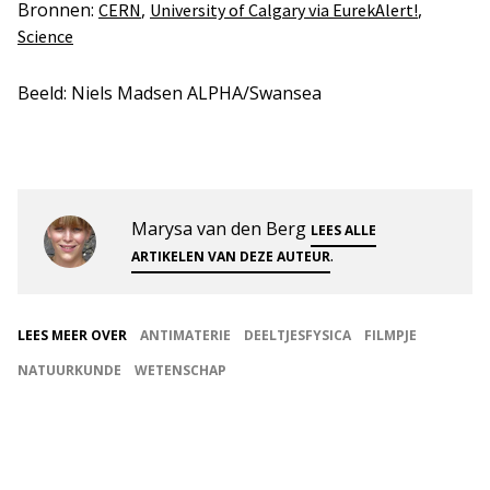
Bronnen:
,
,
CERN
University of Calgary via EurekAlert!
Science
Beeld: Niels Madsen ALPHA/Swansea
Marysa van den Berg
LEES ALLE
.
ARTIKELEN VAN DEZE AUTEUR
LEES MEER OVER
ANTIMATERIE
DEELTJESFYSICA
FILMPJE
NATUURKUNDE
WETENSCHAP