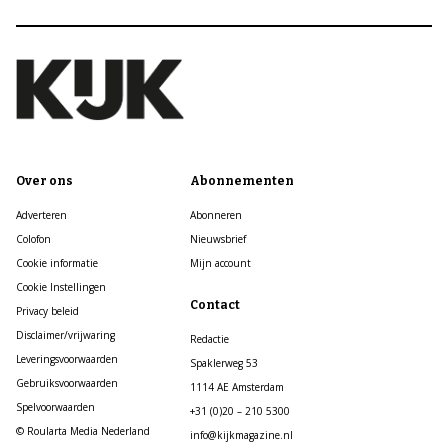
Over ons
Abonnementen
Adverteren
Abonneren
Colofon
Nieuwsbrief
Cookie informatie
Mijn account
Cookie Instellingen
Contact
Privacy beleid
Disclaimer/vrijwaring
Redactie
Leveringsvoorwaarden
Spaklerweg 53
Gebruiksvoorwaarden
1114 AE Amsterdam
Spelvoorwaarden
+31 (0)20 – 210 5300
© Roularta Media Nederland
info@kijkmagazine.nl