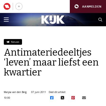
AANMELDEN
Nieuws
Antimateriedeeltjes
‘leven’ maar liefst een
kwartier
Marysa van den Berg
07 juni 2011
Deel dit artikel:
10:00