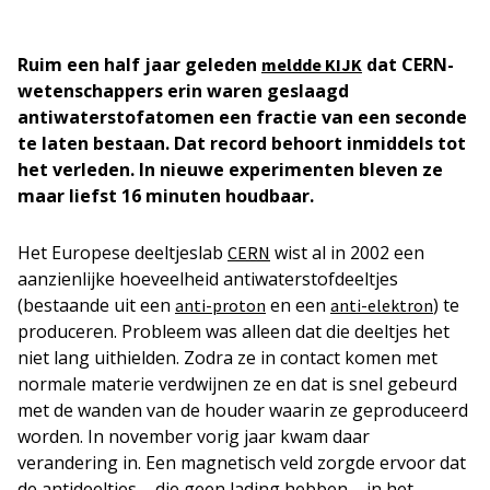
Ruim een half jaar geleden
dat CERN-
meldde KIJK
wetenschappers erin waren geslaagd
antiwaterstofatomen een fractie van een seconde
te laten bestaan. Dat record behoort inmiddels tot
het verleden. In nieuwe experimenten bleven ze
maar liefst 16 minuten houdbaar.
Het Europese deeltjeslab
wist al in 2002 een
CERN
aanzienlijke hoeveelheid antiwaterstofdeeltjes
(bestaande uit een
en een
) te
anti-proton
anti-elektron
produceren. Probleem was alleen dat die deeltjes het
niet lang uithielden. Zodra ze in contact komen met
normale materie verdwijnen ze en dat is snel gebeurd
met de wanden van de houder waarin ze geproduceerd
worden. In november vorig jaar kwam daar
verandering in. Een magnetisch veld zorgde ervoor dat
de antideeltjes – die geen lading hebben – in het