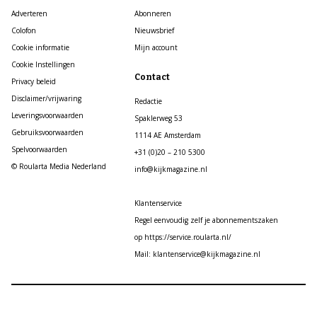
Adverteren
Abonneren
Colofon
Nieuwsbrief
Cookie informatie
Mijn account
Cookie Instellingen
Contact
Privacy beleid
Disclaimer/vrijwaring
Redactie
Leveringsvoorwaarden
Spaklerweg 53
Gebruiksvoorwaarden
1114 AE Amsterdam
Spelvoorwaarden
+31 (0)20 – 210 5300
© Roularta Media Nederland
info@kijkmagazine.nl
Klantenservice
Regel eenvoudig zelf je abonnementszaken
op https://service.roularta.nl/
Mail: klantenservice@kijkmagazine.nl