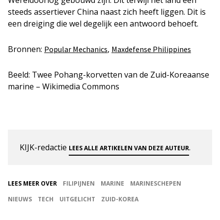
steeds assertiever China naast zich heeft liggen. Dit is
een dreiging die wel degelijk een antwoord behoeft.
Bronnen:
,
Popular Mechanics
Maxdefense Philippines
Beeld: Twee Pohang-korvetten van de Zuid-Koreaanse
marine – Wikimedia Commons
KIJK-redactie
.
LEES ALLE ARTIKELEN VAN DEZE AUTEUR
LEES MEER OVER
FILIPIJNEN
MARINE
MARINESCHEPEN
NIEUWS
TECH
UITGELICHT
ZUID-KOREA