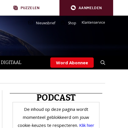
PUZZELEN
AANMELDEN
Klantenservice
Nieuwsbrief
Shop
 DIGITAAL
Word Abonnee
PODCAST
De inhoud op deze pagina wordt
momenteel geblokkeerd om jouw
cookie-keuzes te respecteren.
Klik hier