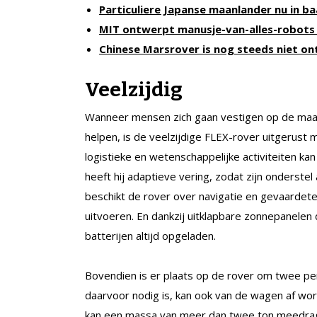
Particuliere Japanse maanlander nu in 
MIT ontwerpt manusje-van-alles-robots
Chinese Marsrover is nog steeds
niet on
Veelzijdig
Wanneer mensen zich gaan vestigen op de maan, 
helpen, is de veelzijdige FLEX-rover uitgerust me
logistieke en wetenschappelijke activiteiten k
heeft hij adaptieve vering, zodat zijn onderstel 
beschikt de rover over navigatie en gevaardet
uitvoeren. En dankzij uitklapbare zonnepanelen d
batterijen altijd opgeladen.
Bovendien is er plaats op de rover om twee p
daarvoor nodig is, kan ook van de wagen af wo
kan een massa van meer dan twee ton meedrag