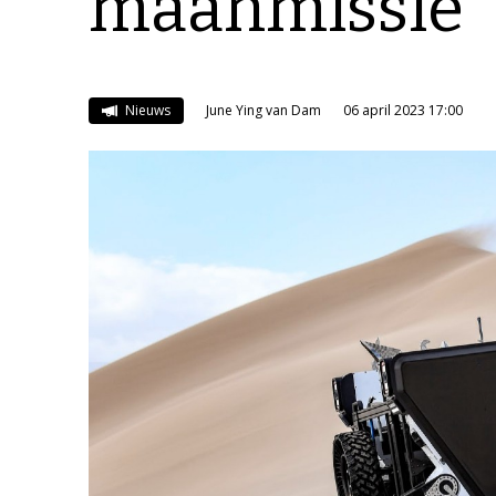
maanmissie
Nieuws
June Ying van Dam
06 april 2023 17:00