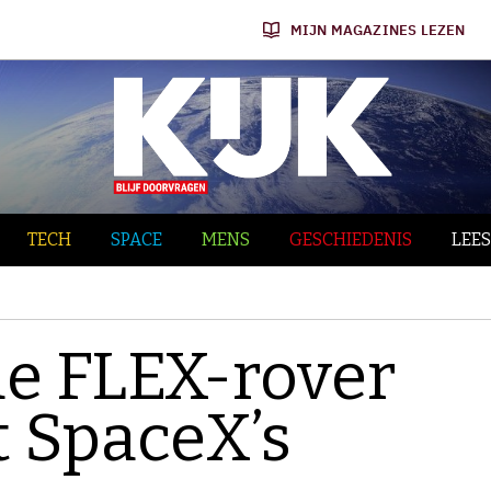
MIJN MAGAZINES LEZEN
TECH
SPACE
MENS
GESCHIEDENIS
LEES
e FLEX-rover
 SpaceX’s