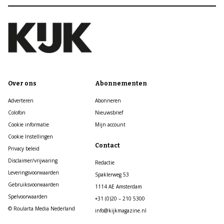
Over ons
Abonnementen
Adverteren
Abonneren
Colofon
Nieuwsbrief
Cookie informatie
Mijn account
Cookie Instellingen
Contact
Privacy beleid
Disclaimer/vrijwaring
Redactie
Leveringsvoorwaarden
Spaklerweg 53
Gebruiksvoorwaarden
1114 AE Amsterdam
Spelvoorwaarden
+31 (0)20 – 210 5300
© Roularta Media Nederland
info@kijkmagazine.nl