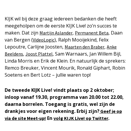
KIJK wil bij deze graag iedereen bedanken die heeft
meegeholpen om de eerste KIJK Live! zo’n succes te
maken. Dat zijn
,
, Daan
Martijn Aslander
Permanent Beta
van Bergen (
), Ralph Mooijekind, Felix
VideoLogic
Lepoutre, Carlijne Joosten,
,
Maarten den Braber
Anke
,
, Sam Warnaars, Jan Willem Bijl,
Beeldens
Joost Plattel
Linda Morris en Erik de Klein. En natuurlijk de sprekers:
Remco Breuker, Vincent Mourik, Ronald Giphart, Robin
Soetens en Bert Lotz – jullie waren top!
De tweede KIJK Live! vindt plaats op 2 oktober;
inloop vanaf 19.30, programma van 20.00 tot 22.00,
daarna borrelen.
Toegang is gratis, wel zijn de
drankjes voor eigen rekening.
Erbij zijn?
Geef je op
En
.
via de site Meet-up!
volg KIJK Live! op Twitter