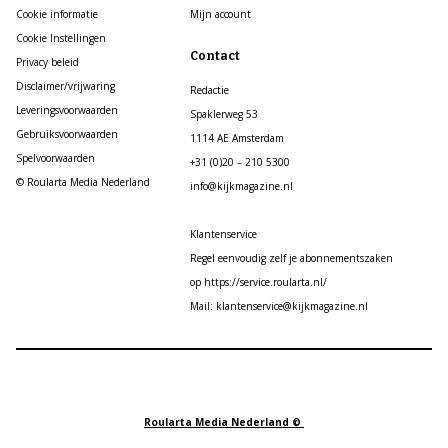
Cookie informatie
Mijn account
Cookie Instellingen
Contact
Privacy beleid
Disclaimer/vrijwaring
Redactie
Leveringsvoorwaarden
Spaklerweg 53
Gebruiksvoorwaarden
1114 AE Amsterdam
Spelvoorwaarden
+31 (0)20 – 210 5300
© Roularta Media Nederland
info@kijkmagazine.nl
Klantenservice
Regel eenvoudig zelf je abonnementszaken
op https://service.roularta.nl/
Mail: klantenservice@kijkmagazine.nl
Roularta Media Nederland ©