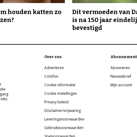
m houden katten zo
Dit vermoeden van 
ozen?
is na 150 jaar eindeli
bevestigd
Over ons
Abonnement
Adverteren
Abonneren
Colofon
Nieuwsbrief
r
Cookie informatie
Mijn account
 die
Cookie Instellingen
pgang
 niks
Privacy beleid
Disclaimer/vrijwaring
Leveringsvoorwaarden
Gebruiksvoorwaarden
Spelvoorwaarden