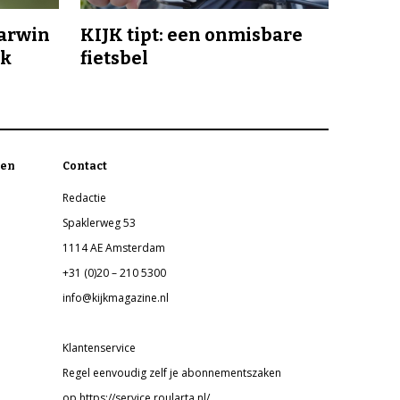
Darwin
KIJK tipt: een onmisbare
jk
fietsbel
en
Contact
Redactie
Spaklerweg 53
1114 AE Amsterdam
+31 (0)20 – 210 5300
info@kijkmagazine.nl
Klantenservice
Regel eenvoudig zelf je abonnementszaken
op https://service.roularta.nl/