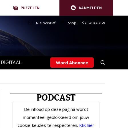
PUZZELEN
AANMELDEN
Klantenservice
Nieuwsbrief
Shop
 DIGITAAL
Word Abonnee
PODCAST
De inhoud op deze pagina wordt
momenteel geblokkeerd om jouw
cookie-keuzes te respecteren.
Klik hier