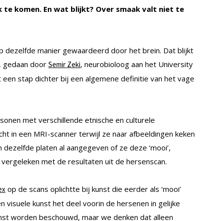
 te komen. En wat blijkt? Over smaak valt niet te
 dezelfde manier gewaardeerd door het brein. Dat blijkt
t, gedaan door
, neurobioloog aan het University
Semir Zeki
t een stap dichter bij een algemene definitie van het vage
sonen met verschillende etnische en culturele
t in een MRI-scanner terwijl ze naar afbeeldingen keken
n dezelfde platen al aangegeven of ze deze ‘mooi’,
en vergeleken met de resultaten uit de hersenscan.
op de scans oplichtte bij kunst die eerder als ‘mooi’
ex
 visuele kunst het deel voorin de hersenen in gelijke
s kunst worden beschouwd, maar we denken dat alleen