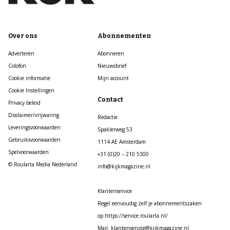
Over ons
Abonnementen
Adverteren
Abonneren
Colofon
Nieuwsbrief
Cookie informatie
Mijn account
Cookie Instellingen
Contact
Privacy beleid
Disclaimer/vrijwaring
Redactie
Leveringsvoorwaarden
Spaklerweg 53
Gebruiksvoorwaarden
1114 AE Amsterdam
Spelvoorwaarden
+31 (0)20 – 210 5300
© Roularta Media Nederland
info@kijkmagazine.nl
Klantenservice
Regel eenvoudig zelf je abonnementszaken
op https://service.roularta.nl/
Mail: klantenservice@kijkmagazine.nl