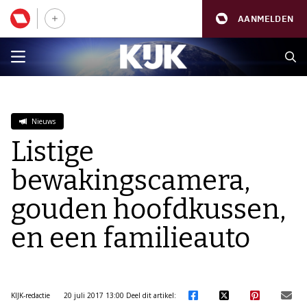
AANMELDEN
Nieuws
Listige
bewakingscamera,
gouden hoofdkussen,
en een familieauto
KIJK-redactie
20 juli 2017 13:00
Deel dit artikel: