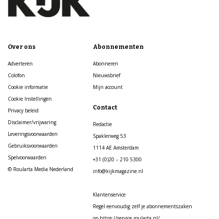
Over ons
Abonnementen
Adverteren
Abonneren
Colofon
Nieuwsbrief
Cookie informatie
Mijn account
Cookie Instellingen
Contact
Privacy beleid
Disclaimer/vrijwaring
Redactie
Leveringsvoorwaarden
Spaklerweg 53
Gebruiksvoorwaarden
1114 AE Amsterdam
Spelvoorwaarden
+31 (0)20 – 210 5300
© Roularta Media Nederland
info@kijkmagazine.nl
Klantenservice
Regel eenvoudig zelf je abonnementszaken
op https://service.roularta.nl/