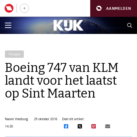
AANMELDEN
Filmpjes
Boeing 747 van KLM
landt voor het laatst
op Sint Maarten
Naomi Vreeburg
29 oktober 2016
Deel dit artikel:
14:30