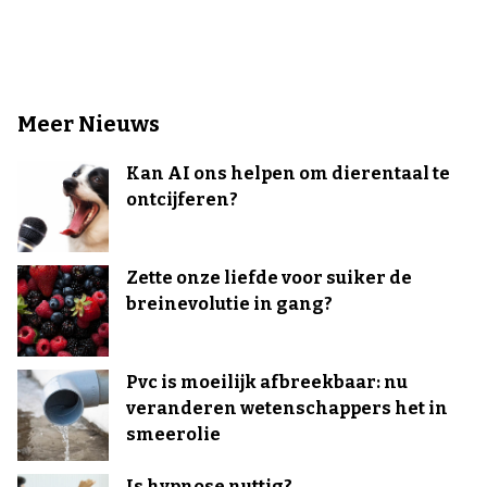
Meer Nieuws
Kan AI ons helpen om dierentaal te
ontcijferen?
Zette onze liefde voor suiker de
breinevolutie in gang?
Pvc is moeilijk afbreekbaar: nu
veranderen wetenschappers het in
smeerolie
Is hypnose nuttig?