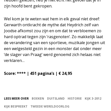
hebben gelezen, heb je niet écht het gevoel dat je in
zijn hoofd bent gekropen.
Wel kom je te weten wat hem in elk geval níet dreef:
Gerwarth ontkracht de mythe dat Heydrich zelf van
Joodse afkomst zou zijn en om dat te verbloemen zo
hard optrad tegen zijn ‘rasgenoten’. Zo makkelijk laat
de verandering van een sportieve, muzikale jongen uit
een welgesteld gezin in een monster dat onder meer
‘de slager van Praag’ werd genoemd zich helaas niet
verklaren…
Score: **** | 451 pagina’s | € 24,95
LEES MEER OVER
BOEKEN
DUITSLAND
HISTORIE
KIJK 3-2012
KIJK BESPREEKT
TWEEDE WERELDOORLOG