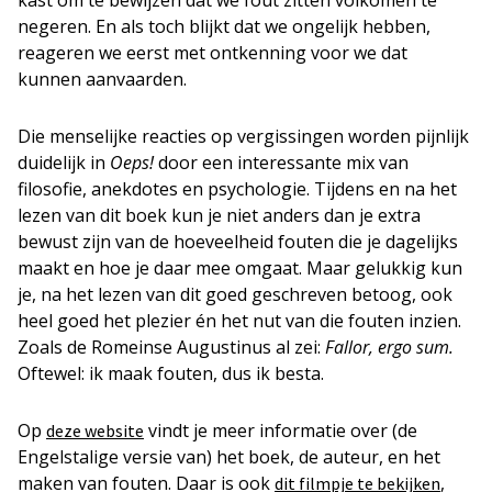
kast om te bewijzen dat we fout zitten volkomen te
negeren. En als toch blijkt dat we ongelijk hebben,
reageren we eerst met ontkenning voor we dat
kunnen aanvaarden.
Die menselijke reacties op vergissingen worden pijnlijk
duidelijk in
Oeps!
door een interessante mix van
filosofie, anekdotes en psychologie. Tijdens en na het
lezen van dit boek kun je niet anders dan je extra
bewust zijn van de hoeveelheid fouten die je dagelijks
maakt en hoe je daar mee omgaat. Maar gelukkig kun
je, na het lezen van dit goed geschreven betoog, ook
heel goed het plezier én het nut van die fouten inzien.
Zoals de Romeinse Augustinus al zei:
Fallor, ergo sum.
Oftewel: ik maak fouten, dus ik besta.
Op
vindt je meer informatie over (de
deze website
Engelstalige versie van) het boek, de auteur, en het
maken van fouten. Daar is ook
,
dit filmpje te bekijken