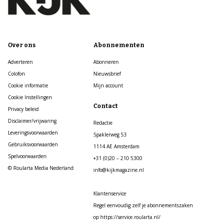
Over ons
Abonnementen
Adverteren
Abonneren
Colofon
Nieuwsbrief
Cookie informatie
Mijn account
Cookie Instellingen
Contact
Privacy beleid
Disclaimer/vrijwaring
Redactie
Leveringsvoorwaarden
Spaklerweg 53
Gebruiksvoorwaarden
1114 AE Amsterdam
Spelvoorwaarden
+31 (0)20 – 210 5300
© Roularta Media Nederland
info@kijkmagazine.nl
Klantenservice
Regel eenvoudig zelf je abonnementszaken
op https://service.roularta.nl/