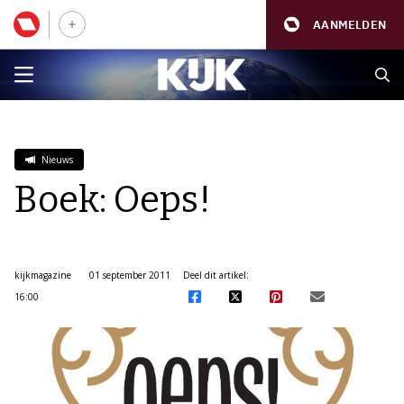
AANMELDEN
Nieuws
Boek: Oeps!
kijkmagazine
01 september 2011
Deel dit artikel:
16:00