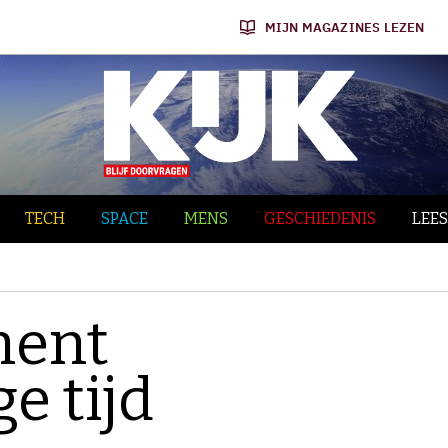
MIJN MAGAZINES LEZEN
TECH
SPACE
MENS
GESCHIEDENIS
LEES
nent
e tijd