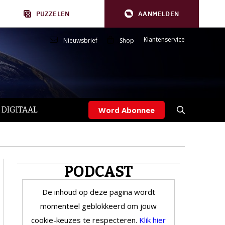
PUZZELEN
AANMELDEN
Klantenservice
Nieuwsbrief
Shop
 DIGITAAL
Word Abonnee
PODCAST
De inhoud op deze pagina wordt
momenteel geblokkeerd om jouw
cookie-keuzes te respecteren.
Klik hier