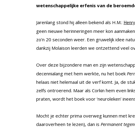
wetenschappelijke erfenis van de beroemde
Jarenlang stond hij alleen bekend als H.M.:
Henry
geen nieuwe herinneringen meer kon aanmaken. 
zo’n 20 seconden weer. Een gruwelijk idee natu
dankzij Molaison leerden we ontzettend veel o
Over deze bijzondere man en zijn wetenschappel
decennialang met hem werkte, nu het boek
Per
helaas niet helemaal uit de verf komt. Ja, de st
zelfs ontroerend. Maar als Corkin hem even lin
praten, wordt het boek voor ‘neuroleken’ ineens
Mocht je echter prima overweg kunnen met kret
daaroverheen te lezen), dan is
Permanent tegenw