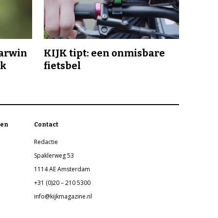
Darwin
KIJK tipt: een onmisbare
jk
fietsbel
en
Contact
Redactie
Spaklerweg 53
1114 AE Amsterdam
+31 (0)20 – 210 5300
info@kijkmagazine.nl