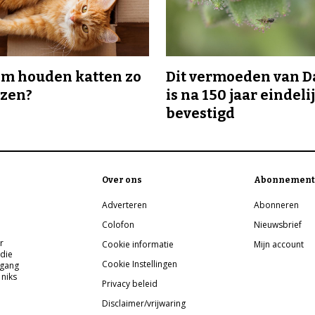
m houden katten zo
Dit vermoeden van 
ozen?
is na 150 jaar eindeli
bevestigd
Over ons
Abonnement
Adverteren
Abonneren
Colofon
Nieuwsbrief
r
Cookie informatie
Mijn account
 die
Cookie Instellingen
pgang
 niks
Privacy beleid
Disclaimer/vrijwaring