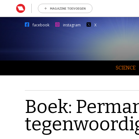
MAGAZINE TOEVOEGEN
facebook
instagram
X
SCIENCE
Boek: Perma
tegenwoordig