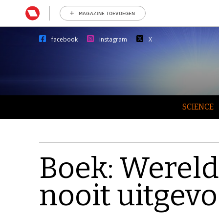
MAGAZINE TOEVOEGEN
facebook
instagram
X
SCIENCE
Boek: Wereldo
nooit uitgev