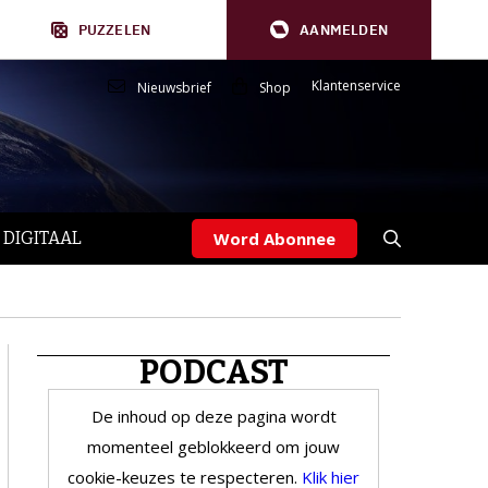
PUZZELEN
AANMELDEN
Klantenservice
Nieuwsbrief
Shop
 DIGITAAL
Word Abonnee
PODCAST
De inhoud op deze pagina wordt
momenteel geblokkeerd om jouw
cookie-keuzes te respecteren.
Klik hier