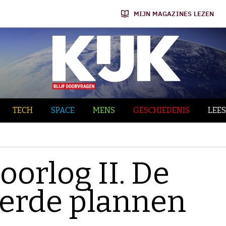
MIJN MAGAZINES LEZEN
TECH
SPACE
MENS
GESCHIEDENIS
LEES
orlog II. De
oerde plannen