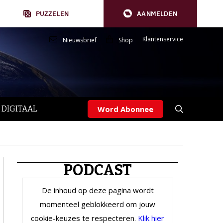
PUZZELEN
AANMELDEN
Klantenservice
Nieuwsbrief
Shop
 DIGITAAL
Word Abonnee
PODCAST
De inhoud op deze pagina wordt
momenteel geblokkeerd om jouw
cookie-keuzes te respecteren.
Klik hier