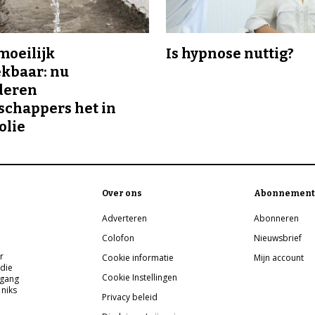
 moeilijk
Is hypnose nuttig?
kbaar: nu
deren
chappers het in
olie
Over ons
Abonnement
Adverteren
Abonneren
Colofon
Nieuwsbrief
r
Cookie informatie
Mijn account
 die
Cookie Instellingen
pgang
 niks
Privacy beleid