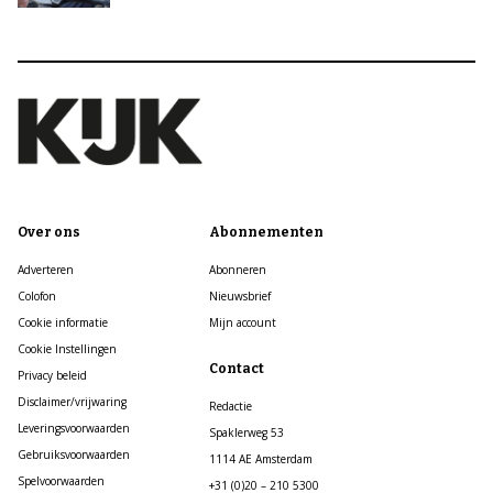
Over ons
Abonnementen
Adverteren
Abonneren
Colofon
Nieuwsbrief
Cookie informatie
Mijn account
Cookie Instellingen
Contact
Privacy beleid
Disclaimer/vrijwaring
Redactie
Leveringsvoorwaarden
Spaklerweg 53
Gebruiksvoorwaarden
1114 AE Amsterdam
Spelvoorwaarden
+31 (0)20 – 210 5300