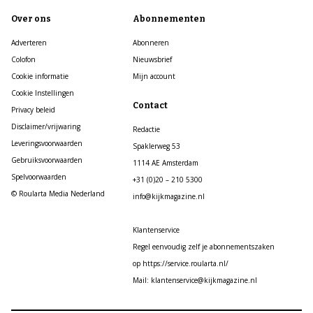
Over ons
Abonnementen
Adverteren
Abonneren
Colofon
Nieuwsbrief
Cookie informatie
Mijn account
Cookie Instellingen
Contact
Privacy beleid
Disclaimer/vrijwaring
Redactie
Leveringsvoorwaarden
Spaklerweg 53
Gebruiksvoorwaarden
1114 AE Amsterdam
Spelvoorwaarden
+31 (0)20 – 210 5300
© Roularta Media Nederland
info@kijkmagazine.nl
Klantenservice
Regel eenvoudig zelf je abonnementszaken
op https://service.roularta.nl/
Mail: klantenservice@kijkmagazine.nl