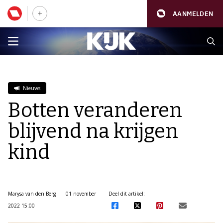
AANMELDEN
Nieuws
Botten veranderen
blijvend na krijgen
kind
Marysa van den Berg
01 november
Deel dit artikel:
2022 15:00