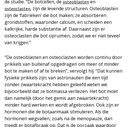
de studie. “De botcellen, de
en
osteoblasten
, zijn de levende structuren. Osteoblasten
osteoclasten
zijn de ‘fabrieken’ die bot maken; ze absorberen
grondstoffen, waaronder calcium, en scheiden een
kalkrijke, harde substantie af. Daarnaast zijn er
osteoclasten die bot opruimen, zodat we er niet teveel
van krijgen.”
“De osteoblasten en osteoclasten worden continu door
prikkels van buitenaf opgedragen om meer of minder
bot te maken of af te breken”, vervolgt hij. “Dat kunnen
fysieke prikkels zijn; van astronauten die een tijd
zonder zwaartekracht hebben geleefd weten we
bijvoorbeeld dat ze botmassa verliezen. Het bot moet
dan namelijk (door het gemis aan zwaartekracht)
minder hard werken en wordt afgebroken. Ook zijn er
hormonen die de botaanmaak stimuleren. Als die
hormonen wegvallen, zoals na de menopauze, dan
treedt er botafbraak op. Dat is de oorzaak waardoor