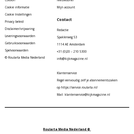
Colofon
Nieuwsbrief
Cookie informatie
Mijn account
Cookie Instellingen
Contact
Privacy beleid
Disclaimer/vrijwaring
Redactie
Leveringsvoorwaarden
Spaklerweg 53
Gebruiksvoorwaarden
1114 AE Amsterdam
Spelvoorwaarden
+31 (0)20 – 210 5300
© Roularta Media Nederland
info@kijkmagazine.nl
Klantenservice
Regel eenvoudig zelf je abonnementszaken
op https://service.roularta.nl/
Mail: klantenservice@kijkmagazine.nl
Roularta Media Nederland ©