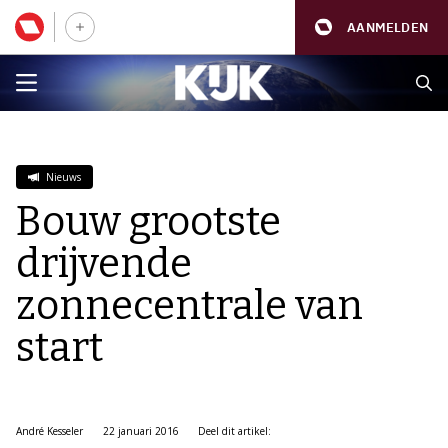
AANMELDEN
Nieuws
Bouw grootste
drijvende
zonnecentrale van
start
André Kesseler
22 januari 2016
Deel dit artikel: