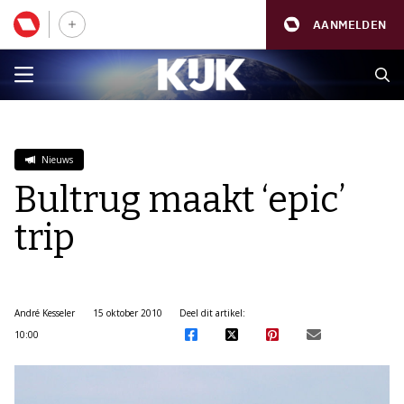
AANMELDEN
Nieuws
Bultrug maakt ‘epic’
trip
André Kesseler
15 oktober 2010
Deel dit artikel:
10:00