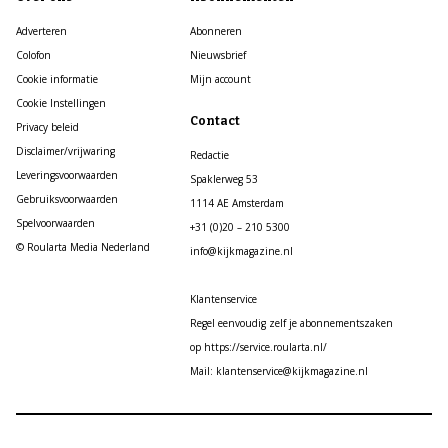
Adverteren
Abonneren
Colofon
Nieuwsbrief
Cookie informatie
Mijn account
Cookie Instellingen
Contact
Privacy beleid
Disclaimer/vrijwaring
Redactie
Leveringsvoorwaarden
Spaklerweg 53
Gebruiksvoorwaarden
1114 AE Amsterdam
Spelvoorwaarden
+31 (0)20 – 210 5300
© Roularta Media Nederland
info@kijkmagazine.nl
Klantenservice
Regel eenvoudig zelf je abonnementszaken
op https://service.roularta.nl/
Mail: klantenservice@kijkmagazine.nl