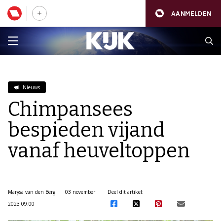
AANMELDEN
Nieuws
Chimpansees
bespieden vijand
vanaf heuveltoppen
Marysa van den Berg
03 november
Deel dit artikel:
2023 09:00