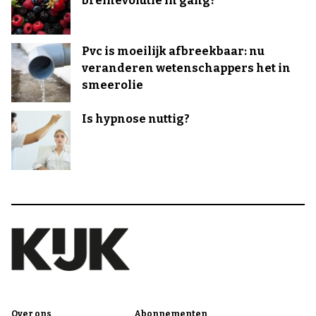
breinevolutie in gang?
Pvc is moeilijk afbreekbaar: nu
veranderen wetenschappers het in
smeerolie
Is hypnose nuttig?
Over ons
Abonnementen