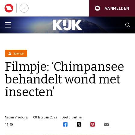
AANMELDEN
Science
Filmpje: ‘Chimpansee
behandelt wond met
insecten’
Naomi Vreeburg
08 februari 2022
Deel dit artikel:
11:40