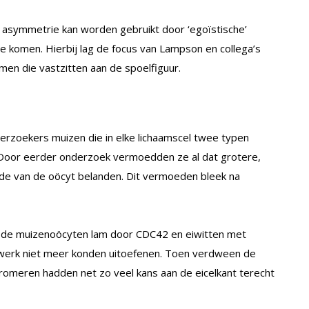
 asymmetrie kan worden gebruikt door ‘egoïstische’
e komen. Hierbij lag de focus van Lampson en collega’s
omen die vastzitten aan de spoelfiguur.
erzoekers muizen die in elke lichaamscel twee typen
 Door eerder onderzoek vermoedden ze al dat grotere,
ijde van de oöcyt belanden. Dit vermoeden bleek na
 de muizenoöcyten lam door CDC42 en eiwitten met
n werk niet meer konden uitoefenen. Toen verdween de
romeren hadden net zo veel kans aan de eicelkant terecht