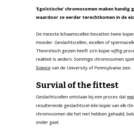
‘Egoïstische’ chromosomen maken handig ge
waardoor ze eerder terechtkomen in de eice
De meeste lichaamscellen bevatten twee kopi
moeder. Geslachtscellen, eicellen of spermace
Theoretisch gezien heeft zo’n kopie vijftig pro
realiteit is anders. Sommige chromosomen spel
van de University of Pennsylvania zien.
Science
Survial of the fittest
Geslachtscellen ontstaan bij een proces dat
mei
resulterende geslachtscel één kopie van elk c
chromosomen die het niet hebben gehaald, belan
onder gaat.