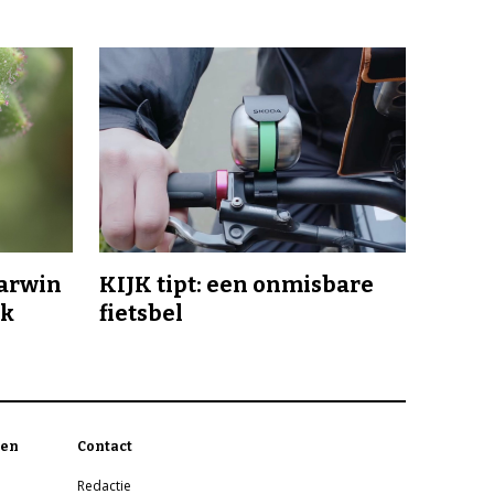
Darwin
KIJK tipt: een onmisbare
jk
fietsbel
en
Contact
Redactie