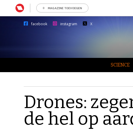
MAGAZINE TOEVOEGEN
facebook
instagram
X
SCIENCE
Drones: zege
de hel op aar