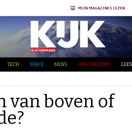
MIJN MAGAZINES LEZEN
TECH
SPACE
MENS
GESCHIEDENIS
LEES
n van boven of
de?