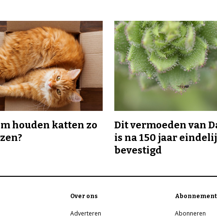
m houden katten zo
Dit vermoeden van 
ozen?
is na 150 jaar eindeli
bevestigd
Over ons
Abonnement
Adverteren
Abonneren