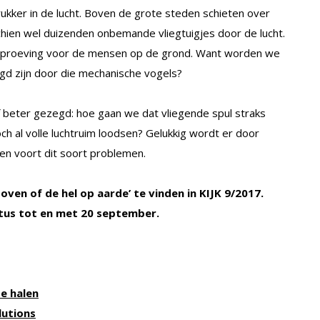
ker in de lucht. Boven de grote steden schieten over
schien wel duizenden onbemande vliegtuigjes door de lucht.
 beproeving voor de mensen op de grond. Want worden we
ngd zijn door die mechanische vogels?
Of beter gezegd: hoe gaan we dat vliegende spul straks
h al volle luchtruim loodsen? Gelukkig wordt er door
n voort dit soort problemen.
boven of de hel op aarde’ te vinden in KIJK 9/2017.
ustus tot en met 20 september.
e halen
lutions