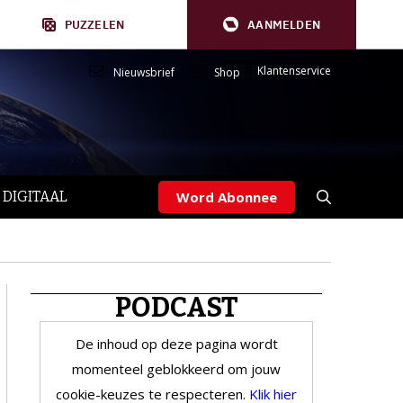
PUZZELEN
AANMELDEN
Klantenservice
Nieuwsbrief
Shop
 DIGITAAL
Word Abonnee
PODCAST
De inhoud op deze pagina wordt
momenteel geblokkeerd om jouw
cookie-keuzes te respecteren.
Klik hier