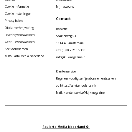
Cookie informatie
Mijn account
Cookie Instellingen
Contact
Privacy beleid
Disclaimer/vrijwaring
Redactie
Leveringsvoorwaarden
Spaklerweg 53
Gebruiksvoorwaarden
1114 AE Amsterdam
Spelvoorwaarden
+31 (0)20 – 210 5300
© Roularta Media Nederland
info@kijkmagazine.nl
Klantenservice
Regel eenvoudig zelf je abonnementszaken
op https://service.roularta.nl/
Mail: klantenservice@kijkmagazine.nl
Roularta Media Nederland ©