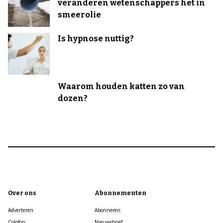
veranderen wetenschappers het in
smeerolie
Is hypnose nuttig?
Waarom houden katten zo van
dozen?
Over ons
Abonnementen
Adverteren
Abonneren
Colofon
Nieuwsbrief