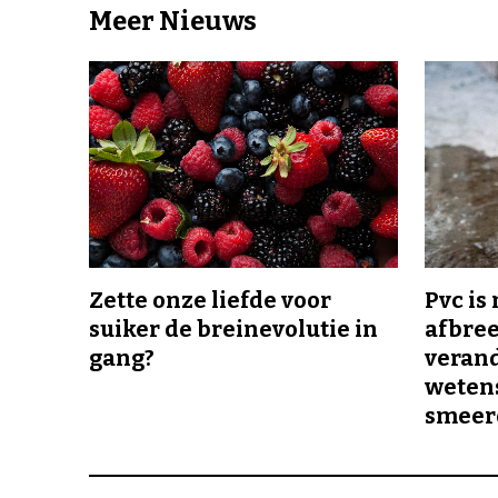
Meer Nieuws
Zette onze liefde voor
Pvc is
suiker de breinevolutie in
afbree
gang?
veran
wetens
smeer