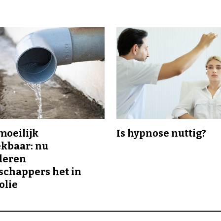
 moeilijk
Is hypnose nuttig?
kbaar: nu
deren
chappers het in
olie