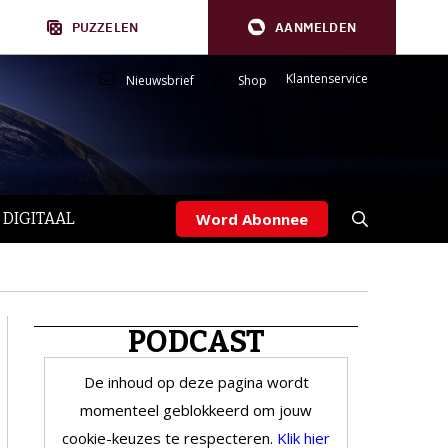
PUZZELEN
AANMELDEN
Klantenservice
Nieuwsbrief
Shop
 DIGITAAL
Word Abonnee
PODCAST
De inhoud op deze pagina wordt
momenteel geblokkeerd om jouw
cookie-keuzes te respecteren.
Klik hier