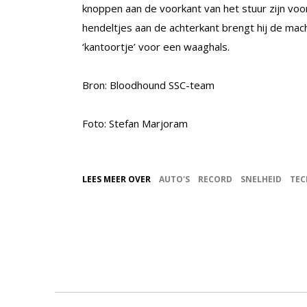
knoppen aan de voorkant van het stuur zijn vo
hendeltjes aan de achterkant brengt hij de mach
‘kantoortje’ voor een waaghals.
Bron: Bloodhound SSC-team
Foto: Stefan Marjoram
LEES MEER OVER
AUTO'S
RECORD
SNELHEID
TEC