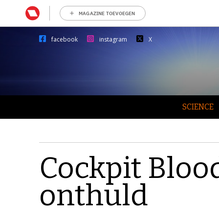
MAGAZINE TOEVOEGEN
facebook
instagram
X
SCIENCE
Cockpit Blo
onthuld