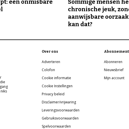
ipt: een onmisbare
Sommige mensen h
el
chronische jeuk, zo
aanwijsbare oorzaak
kan dat?
Over ons
Abonnement
Adverteren
Abonneren
Colofon
Nieuwsbrief
r
Cookie informatie
Mijn account
 die
Cookie Instellingen
pgang
 niks
Privacy beleid
Disclaimer/vrijwaring
Leveringsvoorwaarden
Gebruiksvoorwaarden
Spelvoorwaarden