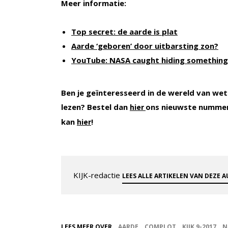
Meer informatie:
Top secret: de aarde is plat
Aarde ‘geboren’ door uitbarsting zon?
YouTube: NASA caught hiding something 
Ben je geïnteresseerd in de wereld van wet
lezen? Bestel dan
ons nieuwste nummer
hier
kan
!
hier
KIJK-redactie
LEES ALLE ARTIKELEN VAN DEZE 
LEES MEER OVER
AARDE
COMPLOT
KIJK 9-2017
N