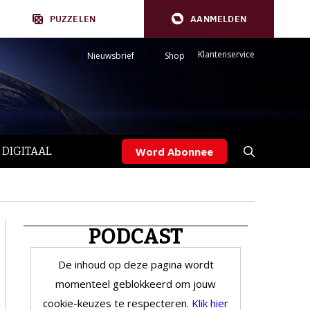
PUZZELEN
AANMELDEN
Klantenservice
Nieuwsbrief
Shop
 DIGITAAL
Word Abonnee
PODCAST
De inhoud op deze pagina wordt
momenteel geblokkeerd om jouw
cookie-keuzes te respecteren.
Klik hier