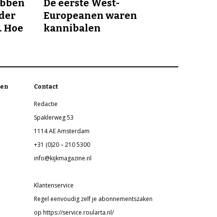
ebben
De eerste West-
nder
Europeanen waren
. Hoe
kannibalen
en
Contact
Redactie
Spaklerweg 53
1114 AE Amsterdam
+31 (0)20 – 210 5300
info@kijkmagazine.nl
Klantenservice
Regel eenvoudig zelf je abonnementszaken
op https://service.roularta.nl/