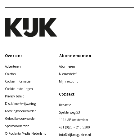
Over ons
Abonnementen
Adverteren
Abonneren
Colofon
Nieuwsbrief
Cookie informatie
Mijn account
Cookie Instellingen
Contact
Privacy beleid
Disclaimer/vrijwaring
Redactie
Leveringsvoorwaarden
Spaklerweg 53
Gebruiksvoorwaarden
1114 AE Amsterdam
Spelvoorwaarden
+31 (0)20 – 210 5300
© Roularta Media Nederland
info@kijkmagazine.nl