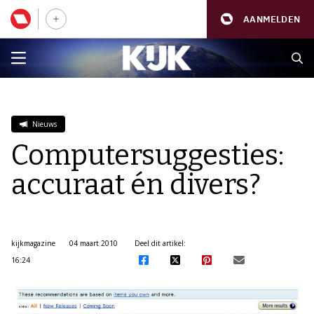
AANMELDEN
Nieuws
Computersuggesties:
accuraat én divers?
kijkmagazine
04 maart 2010
Deel dit artikel:
16:24