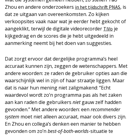
Zhou en andere onderzoekers
, is
in het tijdschrift PNAS
dat ze uitgaan van overeenkomsten. Zo kijken
verkoopsites vaak naar wat je eerder hebt gekocht of
aangeklikt, terwijl de digitale videorecorder
je
TiVo
kijkgedrag en de scores die je hebt uitgedeeld in
aanmerking neemt bij het doen van suggesties.
Dat zorgt ervoor dat dergelijke programma’s heel
accuraat kunnen zijn, zeggen de wetenschappers. Met
andere woorden: ze raden de gebruiker opties aan die
waarschijnlijk wel in zijn of haar straatje liggen. Maar
dat is naar hun mening niet zaligmakend: “Echt
waardevol wordt zo’n programma pas als het zaken
aan kan raden die gebruikers
niet
gauw zelf hadden
gevonden.” Met andere woorden: een
recommender
system
moet niet alleen accuraat, maar ook divers zijn.
En Zhou en collega’s denken een manier te hebben
gevonden om zo’n
best-of-both-worlds
-situatie te