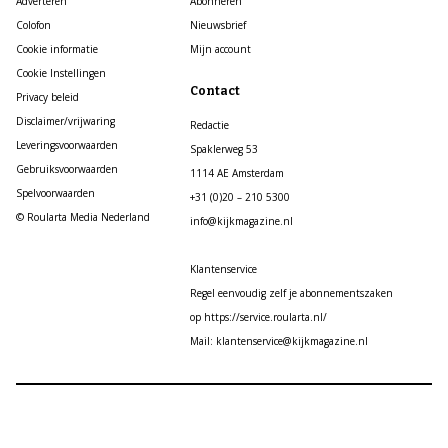
Adverteren
Abonneren
Colofon
Nieuwsbrief
Cookie informatie
Mijn account
Cookie Instellingen
Contact
Privacy beleid
Disclaimer/vrijwaring
Redactie
Leveringsvoorwaarden
Spaklerweg 53
Gebruiksvoorwaarden
1114 AE Amsterdam
Spelvoorwaarden
+31 (0)20 – 210 5300
© Roularta Media Nederland
info@kijkmagazine.nl
Klantenservice
Regel eenvoudig zelf je abonnementszaken
op https://service.roularta.nl/
Mail: klantenservice@kijkmagazine.nl