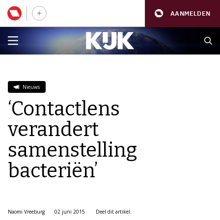
AANMELDEN
Nieuws
‘Contactlens
verandert
samenstelling
bacteriën’
Naomi Vreeburg
02 juni 2015
Deel dit artikel: