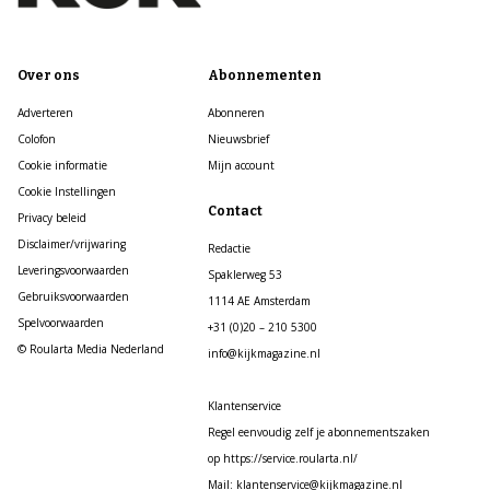
Over ons
Abonnementen
Adverteren
Abonneren
Colofon
Nieuwsbrief
Cookie informatie
Mijn account
Cookie Instellingen
Contact
Privacy beleid
Disclaimer/vrijwaring
Redactie
Leveringsvoorwaarden
Spaklerweg 53
Gebruiksvoorwaarden
1114 AE Amsterdam
Spelvoorwaarden
+31 (0)20 – 210 5300
© Roularta Media Nederland
info@kijkmagazine.nl
Klantenservice
Regel eenvoudig zelf je abonnementszaken
op https://service.roularta.nl/
Mail: klantenservice@kijkmagazine.nl