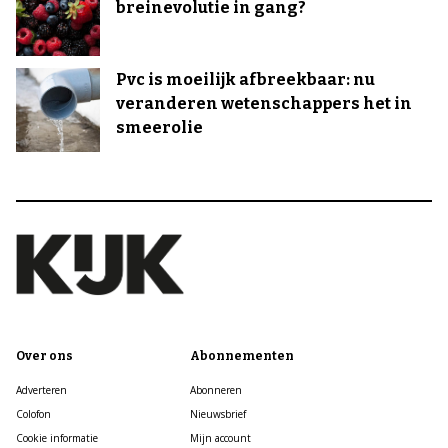
breinevolutie in gang?
Pvc is moeilijk afbreekbaar: nu
veranderen wetenschappers het in
smeerolie
Over ons
Abonnementen
Adverteren
Abonneren
Colofon
Nieuwsbrief
Cookie informatie
Mijn account