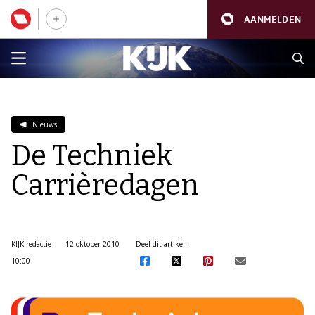
AANMELDEN
Nieuws
De Techniek
Carrièredagen
KIJK-redactie
12 oktober 2010
Deel dit artikel:
10:00