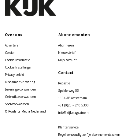
Over ons
Abonnementen
Adverteren
Abonneren
Colofon
Nieuwsbrief
Cookie informatie
Mijn account
Cookie Instellingen
Contact
Privacy beleid
Disclaimer/vrijwaring
Redactie
Leveringsvoorwaarden
Spaklerweg 53
Gebruiksvoorwaarden
1114 AE Amsterdam
Spelvoorwaarden
+31 (0)20 – 210 5300
© Roularta Media Nederland
info@kijkmagazine.nl
Klantenservice
Regel eenvoudig zelf je abonnementszaken