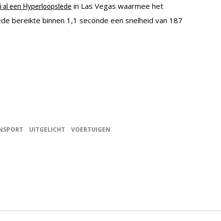
in Las Vegas waarmee het
i al een Hyperloopslede
ede bereikte binnen 1,1 seconde een snelheid van 187
NSPORT
UITGELICHT
VOERTUIGEN