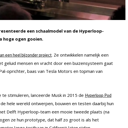
presenteerde een schaalmodel van de Hyperloop-
ka hoge ogen gooien.
. Ze ontwikkelen namelijk een
an een heel bijzonder project
het geluid mensen en vracht door een buizensysteem gaat
Pal-oprichter, baas van Tesla Motors en topman van
 te stimuleren, lanceerde Musk in 2015 de
Hyperloop Pod
 de hele wereld ontwerpen, bouwen en testen daarbij hun
 het Delft Hyperloop-team een mooie tweede plaats (na
gen ze hun prototype, dat half zo groot is als het
meter lange testbaan in Californië laten rijden.