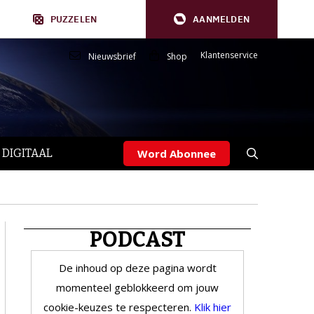
PUZZELEN
AANMELDEN
Klantenservice
Nieuwsbrief
Shop
 DIGITAAL
Word Abonnee
PODCAST
De inhoud op deze pagina wordt
momenteel geblokkeerd om jouw
cookie-keuzes te respecteren.
Klik hier