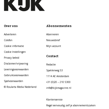
Over ons
Abonnementen
Adverteren
Abonneren
Colofon
Nieuwsbrief
Cookie informatie
Mijn account
Cookie Instellingen
Contact
Privacy beleid
Disclaimer/vrijwaring
Redactie
Leveringsvoorwaarden
Spaklerweg 53
Gebruiksvoorwaarden
1114 AE Amsterdam
Spelvoorwaarden
+31 (0)20 – 210 5300
© Roularta Media Nederland
info@kijkmagazine.nl
Klantenservice
Regel eenvoudig zelf je abonnementszaken