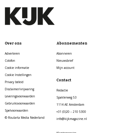
Over ons
Abonnementen
Adverteren
Abonneren
Colofon
Nieuwsbrief
Cookie informatie
Mijn account
Cookie Instellingen
Contact
Privacy beleid
Disclaimer/vrijwaring
Redactie
Leveringsvoorwaarden
Spaklerweg 53
Gebruiksvoorwaarden
1114 AE Amsterdam
Spelvoorwaarden
+31 (0)20 – 210 5300
© Roularta Media Nederland
info@kijkmagazine.nl