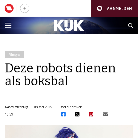
AANMELDEN
Filmpjes
Deze robots dienen
als boksbal
Naomi Vreeburg
08 mei 2019
Deel dit artikel:
10:59