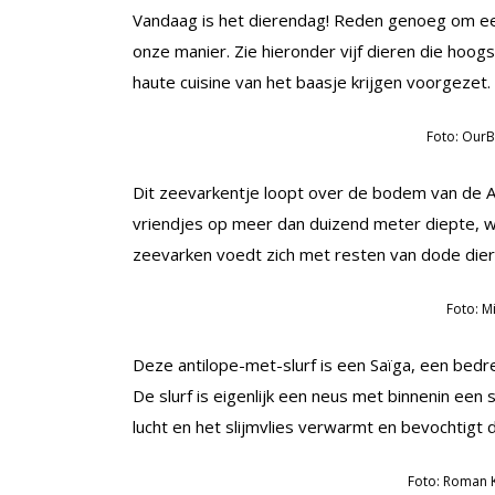
Vandaag is het dierendag! Reden genoeg om een
onze manier. Zie hieronder vijf dieren die hoogs
haute cuisine van het baasje krijgen voorgezet.
Foto: OurBr
Dit zeevarkentje loopt over de bodem van de At
vriendjes op meer dan duizend meter diepte, w
zeevarken voedt zich met resten van dode die
Foto: Mi
Deze antilope-met-slurf is een Saïga, een bedre
De slurf is eigenlijk een neus met binnenin een s
lucht en het slijmvlies verwarmt en bevochtigt 
Foto: Roman K