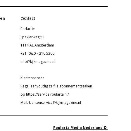
en
Contact
Redactie
Spaklerweg 53
1114 AE Amsterdam
+31 (0)20 – 210 5300
info@kijkmagazine.nl
Klantenservice
Regel eenvoudig zelf je abonnementszaken
op https://service.roularta.nl/
Mail: klantenservice@kijkmagazine.nl
Roularta Media Nederland ©