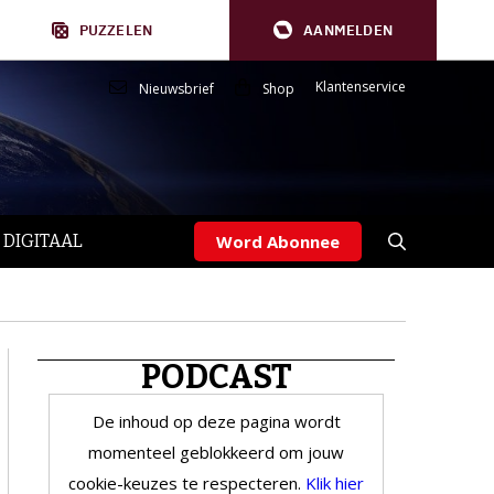
PUZZELEN
AANMELDEN
Klantenservice
Nieuwsbrief
Shop
 DIGITAAL
Word Abonnee
PODCAST
De inhoud op deze pagina wordt
momenteel geblokkeerd om jouw
cookie-keuzes te respecteren.
Klik hier