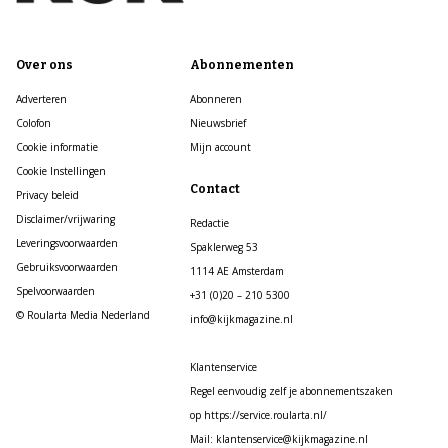
Over ons
Abonnementen
Adverteren
Abonneren
Colofon
Nieuwsbrief
Cookie informatie
Mijn account
Cookie Instellingen
Contact
Privacy beleid
Disclaimer/vrijwaring
Redactie
Leveringsvoorwaarden
Spaklerweg 53
Gebruiksvoorwaarden
1114 AE Amsterdam
Spelvoorwaarden
+31 (0)20 – 210 5300
© Roularta Media Nederland
info@kijkmagazine.nl
Klantenservice
Regel eenvoudig zelf je abonnementszaken
op https://service.roularta.nl/
Mail: klantenservice@kijkmagazine.nl